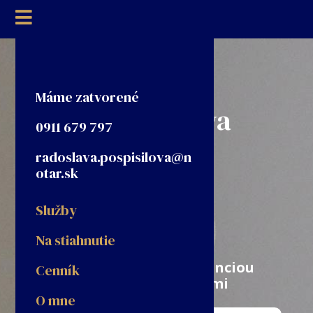

Máme zatvorené
JUDr. Radoslava
0911 679 797
Pospíšilová
radoslava.pospisilova@n
otar.sk
Notár Čadca
Služby
Na stiahnutie
Návšteva notára je prevenciou
Cenník
pred budúcimi problémami
O mne