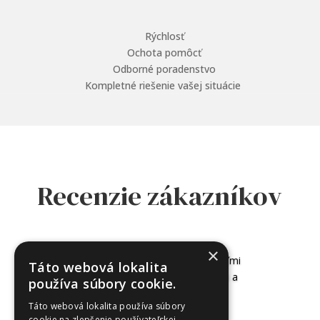
Rýchlosť
Ochota pomôcť
Odborné poradenstvo
Kompletné riešenie vašej situácie
Recenzie zákazníkov
×
Bol som tam už štyri krát. Sú veľmi
Táto webová lokalita
profesionálni, príjemní, efektívni a
používa súbory cookie.
ochotní. Odporúčam.
Táto webová lokalita používa súbory
cookie na zlepšenie používateľskej